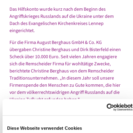
Das Hilfskonto wurde kurz nach dem Beginn des
Angriffskrieges Russlands auf die Ukraine unter dem
Dach des Evangelischen Kirchenkreises Lennep
eingerichtet.
Für die Firma August Berghaus GmbH & Co. KG
übergaben Christine Berghaus und Dirk Bisterfeld einen
Scheck über 10.000 Euro. Seit vielen Jahren engagiere
sich die Remscheider Firma für wohltätige Zwecke,
berichtete Christine Berghaus von dem Remscheider
Traditionsunternehmen. „In diesem Jahr soll unsere
Firmenspende den Menschen zu Gute kommen, die hier
vor dem völkerrechtswidrigen Angriff Russlands auf die
Ukraine Zuflucht gefunden haben.“
Tombola-Erlös wurde gespendet
Ryszard Gbor, Paul Gaier und Christian Schweiger
Diese Webseite verwendet Cookies
übergaben im Namen der Mitarbeiterinnen und