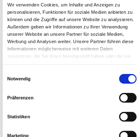
Wir verwenden Cookies, um Inhalte und Anzeigen zu
Mitarbeiter des Montagebereichs von Oerlikon Barmag
personalisieren, Funktionen für soziale Medien anbieten zu
symbolisch einen großen Spendenscheck.
können und die Zugriffe auf unsere Website zu analysieren.
„Jedes Jahr spenden die Kolleginnen und Kollegen der
Außerdem geben wir Informationen zu Ihrer Verwendung
Montage-Abteilung den Erlös unserer
unserer Website an unsere Partner für soziale Medien,
Weihnachtstombola Tombola für gute Zwecke. In
Werbung und Analysen weiter. Unsere Partner führen diese
diesem Jahr“, erzählte Ryszard Gbor, „entschied die
Informationen möglicherweise mit weiteren Daten
Abteilungsbelegschaft, einen Großteil des Tombola-
zusammen, die Sie ihnen bereitgestellt haben oder die sie
Erlöses der „Ukraine-Hilfe Remscheid“ zu spenden.“ Die
im Rahmen Ihrer Nutzung der Dienste gesammelt haben.
Geschäftsführung habe sich ebenso an der Aktion
Einwilligungsauswahl
beteiligt, so dass insgesamt 1250 Euro zusammenkamen,
Notwendig
ergänzte Oerlikon-Mitarbeiter Paul Gaier.
Präferenzen
Menn: "Jeder Cent wird benötigt"
Superintendentin Antje Menn bedankte sich herzlich für
Statistiken
die Spenden. „Jeder Cent wird benötigt“, sagte sie.
Diakonie-Geschäftsführer Florian Schäfer berichtete
über den Vergabe-Ausschuss, in dem u.a. Vertreter aus
Marketing