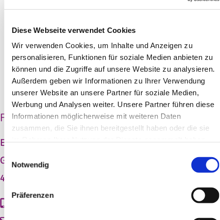
Diese Webseite verwendet Cookies
Bitte akzeptieren Sie Marketing-Cookies, um
diese Karte anzuzeigen.
Wir verwenden Cookies, um Inhalte und Anzeigen zu
personalisieren, Funktionen für soziale Medien anbieten zu
Accept cookies
können und die Zugriffe auf unsere Website zu analysieren.
Außerdem geben wir Informationen zu Ihrer Verwendung
unserer Website an unsere Partner für soziale Medien,
Werbung und Analysen weiter. Unsere Partner führen diese
Für andere kirchliche Anfragen:
Informationen möglicherweise mit weiteren Daten
zusammen, die Sie ihnen bereitgestellt haben oder die sie
im Rahmen Ihrer Nutzung der Dienste gesammelt haben.
Evangelischer Kirchenkreises Lennep
Einwilligungsauswahl
Geschwister-Scholl-Straße 1a
Notwendig
42897 Remscheid-Lennep
Präferenzen
+49219196810
