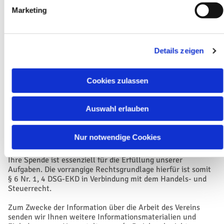
Alle weiteren Daten können Sie auf freiwilliger Basis
Marketing
angeben. Insbesondere, wenn Sie weitere Informationen
erhalten möchten, kann es von Vorteil sein, auch weitere
Kontaktdaten anzugeben.
Details zeigen
Unser Online-Spendenformular wird nicht von uns selbst
gehostet, sondern bei einem Dienstleister, der für diesen
Zweck die zuvor genannten Daten in unserem Auftrag gem.
Cookies zulassen
§ 30 DSG-EKD verarbeitet.
Zweck der Verarbeitung
Auswahl erlauben
Die Daten werden zur Abwicklung Ihrer Spende und zum
Erfüllen gesetzlicher Pflichten aus dem Handels- und
Steuerrecht verarbeitet.
Nur notwendige Cookies
Rechtsgrundlage der Verarbeitung
Ihre Spende ist essenziell für die Erfüllung unserer
Aufgaben. Die vorrangige Rechtsgrundlage hierfür ist somit
§ 6 Nr. 1, 4 DSG-EKD in Verbindung mit dem Handels- und
Steuerrecht.
Zum Zwecke der Information über die Arbeit des Vereins
senden wir Ihnen weitere Informationsmaterialien und