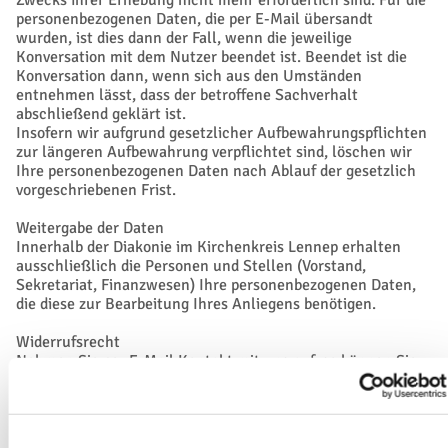
Zwecks ihrer Erhebung nicht mehr erforderlich sind. Für die
personenbezogenen Daten, die per E-Mail übersandt
wurden, ist dies dann der Fall, wenn die jeweilige
Konversation mit dem Nutzer beendet ist. Beendet ist die
Konversation dann, wenn sich aus den Umständen
entnehmen lässt, dass der betroffene Sachverhalt
abschließend geklärt ist.
Insofern wir aufgrund gesetzlicher Aufbewahrungspflichten
zur längeren Aufbewahrung verpflichtet sind, löschen wir
Ihre personenbezogenen Daten nach Ablauf der gesetzlich
vorgeschriebenen Frist.
Weitergabe der Daten
Innerhalb der Diakonie im Kirchenkreis Lennep erhalten
ausschließlich die Personen und Stellen (Vorstand,
Sekretariat, Finanzwesen) Ihre personenbezogenen Daten,
die diese zur Bearbeitung Ihres Anliegens benötigen.
Widerrufsrecht
Nehmen Sie per E-Mail Kontakt mit uns auf, so können Sie
die Einwilligung, auf der die Verarbeitung Ihrer
personenbezogenen Daten beruht, jederzeit widersprechen.
Alle personenbezogenen Daten, die im Zuge der E-Mail-
Kommunikation gespeichert wurden, werden in diesem Fall