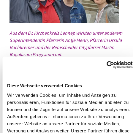
Aus dem Ev. Kirchenkreis Lennep wirkten unter anderem
Superintendentin Pfarrerin Antje Menn, Pfarrerin Ursula
Buchkremer und der Remscheider Citypfarrer Martin
Rogalla am Programm mit.
Bis zu 350 Menschen beteiligten sich an Orten im ganzen
Stadtgebiet an der Suche nach Ideen und Visionen für
eine Kirche von morgen: Glauben teilen, Rassismus in der
Diese Webseite verwendet Cookies
Kirche, Gestaltung von Veränderungsprozessen,
Nachhaltigkeit, digitale kirchliche Gemeinschaften, Feste
Wir verwenden Cookies, um Inhalte und Anzeigen zu
feiern, Mitverantwortung für gesellschaftliche
personalisieren, Funktionen für soziale Medien anbieten zu
Diskussionen waren einige der Themen, die in den
können und die Zugriffe auf unsere Website zu analysieren.
Werkstätten in Gemeindehäusern, im Ohligser
Außerdem geben wir Informationen zu Ihrer Verwendung
Konferenzzentrum ebbtron, in der Jugendbildungsstätte
unserer Website an unsere Partner für soziale Medien,
Hackhauser Hof oder im Industriemuseum Merscheid auf
Werbung und Analysen weiter. Unsere Partner führen diese