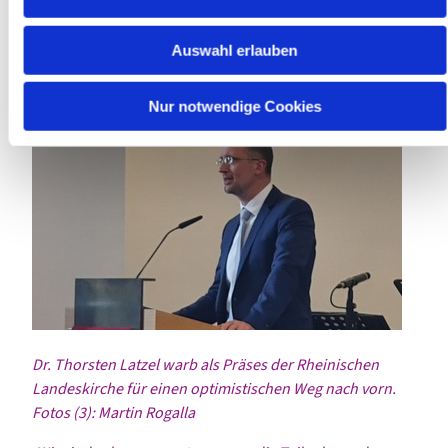
und festzuhalten. Die Ergebnisse werden nun
ausgewertet und sollen auch die Synoden der beteiligten
Auswahl erlauben
Kirchenkreise und die Kirchenleitung der Evangelischen
Kirche im Rheinland erreichen.
Nur notwendige Cookies
Dr. Thorsten Latzel warb als Präses der Rheinischen
Landeskirche für einen optimistischen Weg nach vorn.
Fotos (3): Martin Rogalla