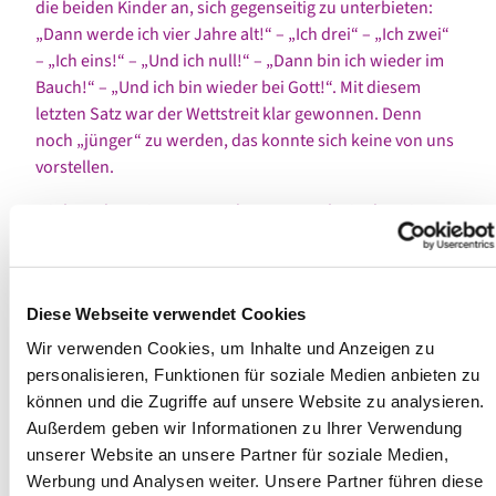
die beiden Kinder an, sich gegenseitig zu unterbieten:
„Dann werde ich vier Jahre alt!“ – „Ich drei“ – „Ich zwei“
– „Ich eins!“ – „Und ich null!“ – „Dann bin ich wieder im
Bauch!“ – „Und ich bin wieder bei Gott!“. Mit diesem
letzten Satz war der Wettstreit klar gewonnen. Denn
noch „jünger“ zu werden, das konnte sich keine von uns
vorstellen.
Mir kam dazu ein Vers aus dem 139. Psalm in den Sinn:
„Deine Augen sahen mich, als ich noch nicht bereitet
war.“ Oder wie es in einem moderneren Tauflied heißt:
„Du bist ein Gedanke Gottes, ein genialer noch dazu!“
Diese Webseite verwendet Cookies
Gott als unser Schöpfer, der uns das Leben schenkt, und
Wir verwenden Cookies, um Inhalte und Anzeigen zu
zu dem wir einst wieder gehen. Für das Mädchen war das
personalisieren, Funktionen für soziale Medien anbieten zu
total klar. Was für ein Vertrauen!
können und die Zugriffe auf unsere Website zu analysieren.
Außerdem geben wir Informationen zu Ihrer Verwendung
Manch einer wird jetzt wahrscheinlich skeptisch sein und
unserer Website an unsere Partner für soziale Medien,
denken: So ein Kind ist halt noch ganz schön naiv, hat
Werbung und Analysen weiter. Unsere Partner führen diese
bestimmt noch keine negativen Erfahrungen gemacht,