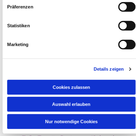
zum Abschied
Präferenzen
Was werden Sie am meisten vermissen?
Statistiken
Marketing
Details zeigen
Cookies zulassen
Pfarrer Joachim Pöplau
Auswahl erlauben
Was ich am meisten vermissen werde sind die Momente
wo man für sich selber genau weiß und es von anderen
Nur notwendige Cookies
Bestätigt bekommt: Du hast den richtigen Beruf gewählt!