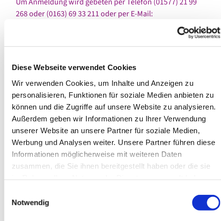
Um Anmeldung wird gebeten per Telefon (01577) 21 99
268 oder (0163) 69 33 211 oder per E-Mail:
a.simon@aekg.de
oder
c.behr@aekg.de
).
Geistliches Konzert am Vorabend des Ewigkeitssonntags
Diese Webseite verwendet Cookies
Am Samstagabend, 19.11.2022, wird um 18 Uhr, in die
Lutherkirche Martin-Luther-Straße 59a, in Remscheid, zu
Wir verwenden Cookies, um Inhalte und Anzeigen zu
einem geistlichen Konzert mit dem Wuppertaler
personalisieren, Funktionen für soziale Medien anbieten zu
Objektkünstler Gerhard Rossmann eingeladen. Das
können und die Zugriffe auf unsere Website zu analysieren.
Konzert trägt den Titel: „Memento Mori. Ich werde nicht
Außerdem geben wir Informationen zu Ihrer Verwendung
sterben, sondern leben.“ Der Eintritt ist frei.
unserer Website an unsere Partner für soziale Medien,
Werbung und Analysen weiter. Unsere Partner führen diese
Für Trauernde, die Partner oder Eltern verloren
Informationen möglicherweise mit weiteren Daten
zusammen, die Sie ihnen bereitgestellt haben oder die sie
Eine begleitete Trauergruppe, die sich an Menschen
im Rahmen Ihrer Nutzung der Dienste gesammelt haben.
richtet, deren Partnerin oder Partner verstorben ist, trifft
Einwilligungsauswahl
sich erstmals am Montag, 21. November 2022, von 19 bis
Notwendig
21 Uhr, im Gemeinde- und Stadtteilzentrum Esche,
Eschenstraße 25, 42855 Remscheid.