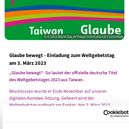
© © 2021 World Day of Prayer International Committee
Glaube bewegt - Einladung zum Weltgebetstag
am 3. März 2023
„Glaube bewegt“- So lautet der offizielle deutsche Titel
des Weltgebetstages 2023 aus Taiwan.
Beschlossen wurde er Ende November auf unserer
digitalen Komitee-Sitzung. Gefeiert wird der
Weltgebetstag weltweit am Freitag, den 3. März 2023.
Frauen aus Taiwan haben ihn vorbereitet.
Im Fokus des Gottesdienstes zum Weltgebetstag 2023