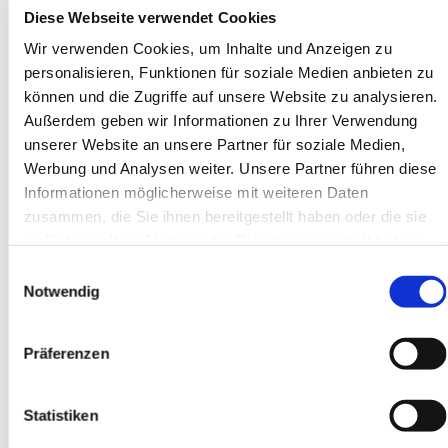
aus Taiwan steht der Brief an die Gemeinde in Ephesus
Diese Webseite verwendet Cookies
(Bibelstelle Eph 1,15-19 Züricher Bibel 2007). Worte wie
Wir verwenden Cookies, um Inhalte und Anzeigen zu
Glaube und Liebe, Weisheit und Offenbarung tauchen
personalisieren, Funktionen für soziale Medien anbieten zu
dort auf. Die Frauen aus Taiwan möchten ihre
können und die Zugriffe auf unsere Website zu analysieren.
Erfahrungen mit uns teilen und Gottes wunderbare Taten
Außerdem geben wir Informationen zu Ihrer Verwendung
durch ihre Geschichten bezeugen.
unserer Website an unsere Partner für soziale Medien,
Titelbild zum Weltgebetstag 2023
Werbung und Analysen weiter. Unsere Partner führen diese
Informationen möglicherweise mit weiteren Daten
zusammen, die Sie ihnen bereitgestellt haben oder die sie
Das Titelbild mit dem Titel “I Have Heard About Your
im Rahmen Ihrer Nutzung der Dienste gesammelt haben.
Faith” stammt von der jungen taiwanischen Künstlerin
Einwilligungsauswahl
Hui-Wen Hsiao. Die Künstlerin verwendete mehrere
Notwendig
Motive, die Taiwans Besonderheiten hervorheben, um
auszudrücken, wie der christliche Glaube Taiwan Frieden
und eine neue Vision bringt.
Präferenzen
Mehr Informationen zum
Weltgebetstag lesen Sie hier.
Statistiken
Das Titelbild zum Weltgebetstag 2023 “I Have Heard