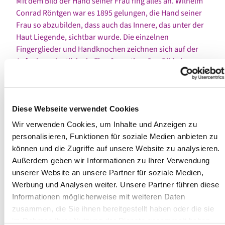
Mit dem Bild der Hand seiner Frau fing alles an. Wilhelm
Conrad Röntgen war es 1895 gelungen, die Hand seiner
Frau so abzubilden, dass auch das Innere, das unter der
Haut Liegende, sichtbar wurde. Die einzelnen
Fingerglieder und Handknochen zeichnen sich auf der
Aufnahme deutlich ab. Eine Sensation. Das Bild ging um
die Welt und begeisterte.
Ohne Röntgens Entdeckung wäre die moderne Medizin
kaum denkbar. Wer heute, über 120 Jahre später seine
Diese Webseite verwendet Cookies
Hand röntgen lassen muss, wird ein ähnliches Bild
Wir verwenden Cookies, um Inhalte und Anzeigen zu
erhalten wie damals. Tiefer sehen. Das lässt den
personalisieren, Funktionen für soziale Medien anbieten zu
Menschen mit seinen inneren Verletzungen sehen, die
können und die Zugriffe auf unsere Website zu analysieren.
nach außen nicht sichtbar sind. Der Blick geht durch die
Außerdem geben wir Informationen zu Ihrer Verwendung
Haut durchs Gewebe, durch die Fassade. Nicht um
unserer Website an unsere Partner für soziale Medien,
jemanden bloß zu stellen, sondern um diagnostische
Werbung und Analysen weiter. Unsere Partner führen diese
Einsichten zu erhalten und dann Therapie und Heilung in
Informationen möglicherweise mit weiteren Daten
Gang zu bringen.
zusammen, die Sie ihnen bereitgestellt haben oder die sie
im Rahmen Ihrer Nutzung der Dienste gesammelt haben.
Einblicke können Großes bewirken. So auch der Blick