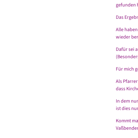
gefunden h
Das Ergebn
Alle haben
wieder be
Dafür sei 
(Besonders
Für mich g
Als Pfarre
dass Kirc
In dem nu
ist dies nu
Kommt man
Vaßbenderp