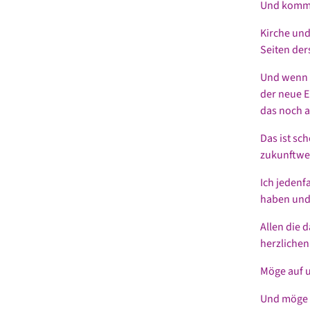
Und kommt 
Kirche und
Seiten der
Und wenn d
der neue E
das noch a
Das ist sc
zukunftwe
Ich jedenf
haben und 
Allen die 
herzlichen
Möge auf 
Und möge d