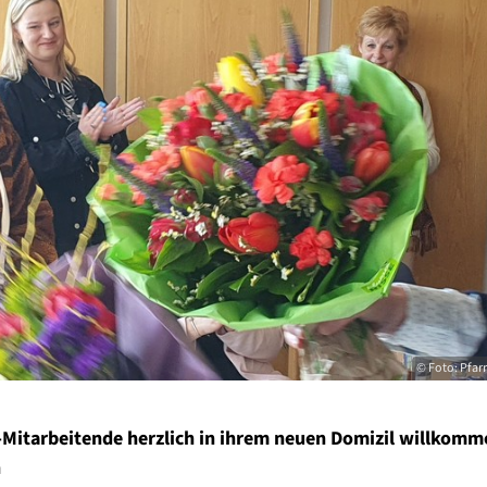
© Foto: Pfarr
-Mitarbeitende herzlich in ihrem neuen Domizil willkomm
n