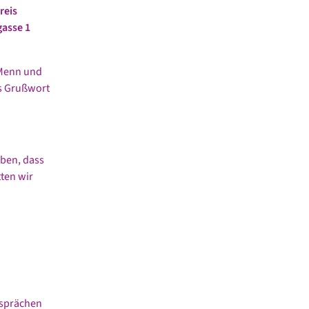
reis
gasse 1
 Menn und
as Grußwort
ben, dass
tten wir
esprächen