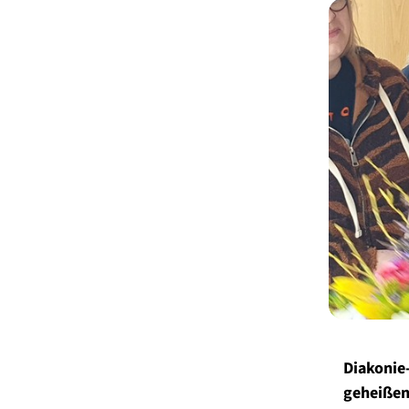
Diakonie
geheiße