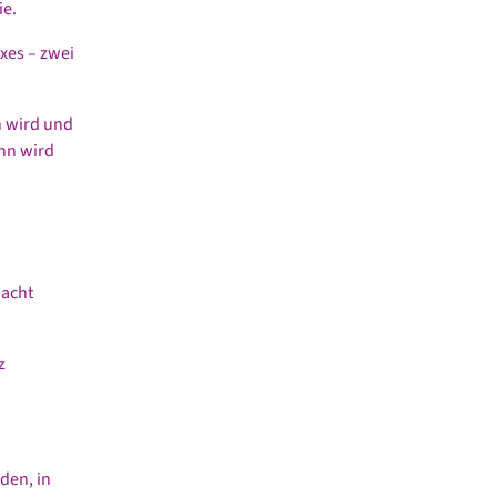
ie.
xes – zwei
n wird und
nn wird
macht
z
den, in