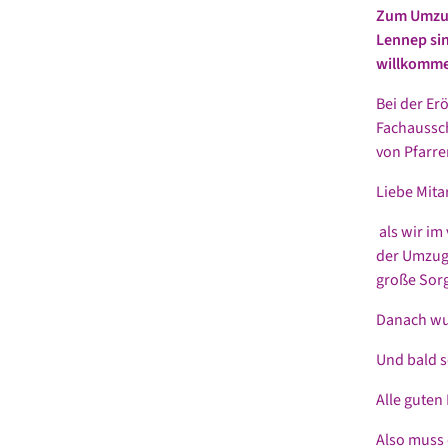
Zum Umzug
Lennep sin
willkomme
Bei der Er
Fachaussch
von Pfarre
Liebe Mita
als wir im
der Umzug 
große Sorg
Danach wur
Und bald s
Alle guten 
Also muss 