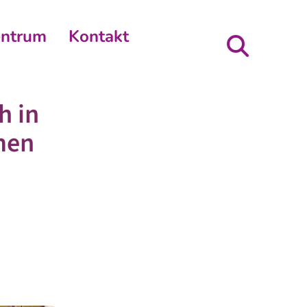
entrum
Kontakt
h in
men