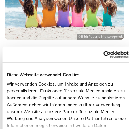
© Bild: Roberto Nickson/pexels
"Lasst mal gut sein": Einladung zum
Ferienfieber-Gottesdienst
"Lass mal gut sein" ist das Motto des diesjährigen
Diese Webseite verwendet Cookies
Ferienfieber-Gottesdienstes am Montag, 19. Juni 2023,
Wir verwenden Cookies, um Inhalte und Anzeigen zu
um 18 Uhr, in der Waldkirche Lennep, Am Wallenberg 1,
personalisieren, Funktionen für soziale Medien anbieten zu
in Remscheid.
können und die Zugriffe auf unsere Website zu analysieren.
Außerdem geben wir Informationen zu Ihrer Verwendung
Wir laden Lehrerinnen und Lehrer, Erzieherinnen und
unserer Website an unsere Partner für soziale Medien,
Erzieher, Mitarbeitende in der Jugendarbeit,
Werbung und Analysen weiter. Unsere Partner führen diese
Ehrenamtliche und Hauptamtliche herzlich ein, mit
Informationen möglicherweise mit weiteren Daten
einem Gottesdienst und anschließendem Empfang