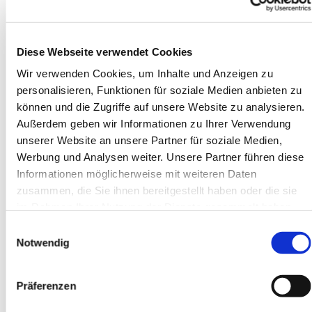
Alle vier Jahre wird das Presbyterium gewählt. Die
nächste Wahl findet am 18. Februar 2024 statt.
Wählen können alle Gemeindemitglieder,
Diese Webseite verwendet Cookies
die
konfirmiert
sind, gewählt werden kann, wer
Wir verwenden Cookies, um Inhalte und Anzeigen zu
mindestens 18 Jahre alt ist. Neben Gemeindemitgliedern
personalisieren, Funktionen für soziale Medien anbieten zu
werden auch Mitarbeitende der Gemeinde ins
können und die Zugriffe auf unsere Website zu analysieren.
Presbyterium gewählt. Außerdem gehören die
Außerdem geben wir Informationen zu Ihrer Verwendung
Pfarrerinnen und Pfarrer zum Presbyterium.
unserer Website an unsere Partner für soziale Medien,
Die Leitung einer
Kirchengemeinde
heißt in der
Werbung und Analysen weiter. Unsere Partner führen diese
Evangelischen Kirche im Rheinland Presbyterium, die
Informationen möglicherweise mit weiteren Daten
Mitglieder des Presbyteriums sind Presbyterinnen und
zusammen, die Sie ihnen bereitgestellt haben oder die sie
Presbyter. Diese Amtsbezeichnung leitet sich vom
im Rahmen Ihrer Nutzung der Dienste gesammelt haben.
griechischen Wort für „Älteste“ ab, da früher
Einwilligungsauswahl
Leitungsaufgaben eher älteren und erfahreneren
Notwendig
Menschen aus der Gemeinde übertragen wurden.
Das Presbyterium leitet und verwaltet die Gemeinde. Es
Präferenzen
trifft Entscheidungen zum Beispiel über die