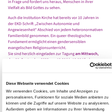
in Frage und fordert uns heraus, Menschen in ihrer
Vielfalt als Bild Gottes zu sehen.
Auch die Institution Kirche hat bereits vor 10 Jahren in
der EKD-Schrift „Zwischen Autonomie und
Angewiesenheit“ Abschied von jedem heteronormativen
Familienbild genommen. Ein queer-theologisches
Fundament ermöglicht einen gendersensiblen
evangelischen Religionsunterricht.
Sie sind herzlich eingeladen zur Tagung
am Mittwoch,
den 20. September 2023 von 12.30 bis 18.00 Uhr im
Gemeindehaus Hünger, Hünger 71, 42929
Wermelskirchen
.
Ein Imbiss wird gereicht. Wir freuen uns auf Sie!
Diese Webseite verwendet Cookies
Wir verwenden Cookies, um Inhalte und Anzeigen zu
Tagungsprogramm
personalisieren, Funktionen für soziale Medien anbieten zu
können und die Zugriffe auf unsere Website zu analysieren.
Beginn: 12.30 Uhr Stehkaffee
Außerdem geben wir Informationen zu Ihrer Verwendung