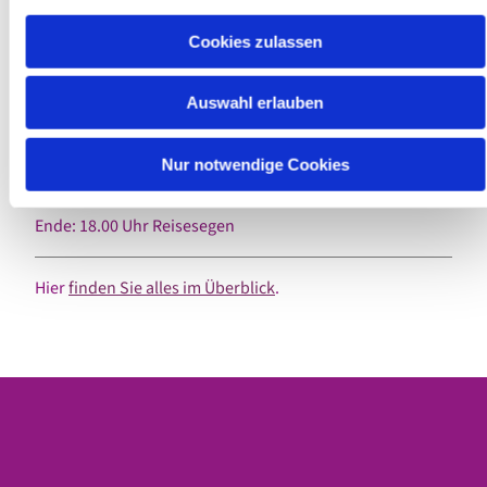
Bewegung
Cookies zulassen
Alexandra Schröder, Sozialpädagogin
Auswahl erlauben
■ Queerer Treff – queeRS: Jugendtreff für Kids ab 12
Jahren
Nur notwendige Cookies
Thomas Huschban, Kraftstation/Gelbe Villa, Remscheid
Ende: 18.00 Uhr Reisesegen
Hier
finden Sie alles im Überblick
.