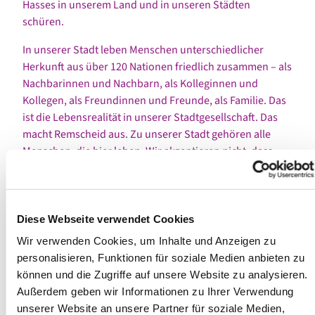
Hasses in unserem Land und in unseren Städten
schüren.
In unserer Stadt leben Menschen unterschiedlicher
Herkunft aus über 120 Nationen friedlich zusammen – als
Nachbarinnen und Nachbarn, als Kolleginnen und
Kollegen, als Freundinnen und Freunde, als Familie. Das
ist die Lebensrealität in unserer Stadtgesellschaft. Das
macht Remscheid aus. Zu unserer Stadt gehören alle
Menschen, die hier leben. Wir akzeptieren nicht, dass
Bürgerinnen und Bürger, dass Familien, dass sogar
Kinder Angst davor haben müssen, von hier vertrieben zu
werden.
Diese Webseite verwendet Cookies
Unterschiedliche Meinungen, unterschiedliche
Wir verwenden Cookies, um Inhalte und Anzeigen zu
Bewertungen politischer Themen, auch unterschiedliche
personalisieren, Funktionen für soziale Medien anbieten zu
Positionen zur Migrations- und Asylpolitik sind Teil
können und die Zugriffe auf unsere Website zu analysieren.
unserer Demokratie. Demokratie braucht
Außerdem geben wir Informationen zu Ihrer Verwendung
Auseinandersetzung, Demokratinnen und Demokraten
unserer Website an unsere Partner für soziale Medien,
müssen auch Streit aushalten und Widerspruch