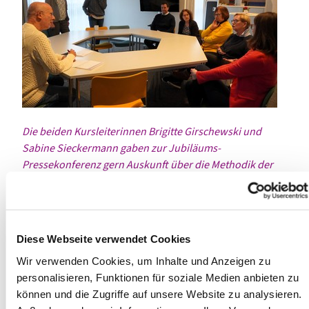
Die beiden Kursleiterinnen
Brigitte Girschewski und
Sabine Sieckermann gaben zur Jubiläums-
Pressekonferenz gern Auskunft über die Methodik der
Fortbildungsangebote.
Neben Empathie und der Fähigkeit gut zuzuhören, ist es
auch wichtig, über Methoden zu verfügen, um Gespräche
Diese Webseite verwendet Cookies
zu steuern, kritische Punkte gut anzusprechen und einen
guten Abschluss zu finden.
Wir verwenden Cookies, um Inhalte und Anzeigen zu
personalisieren, Funktionen für soziale Medien anbieten zu
In der medienpädagogischen Fortbildung geht es
können und die Zugriffe auf unsere Website zu analysieren.
einerseits um die Haltung von Fachkräften in der KiTa zu