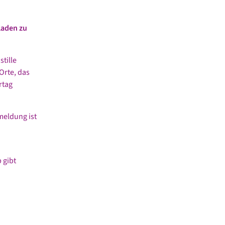
laden zu
tille
rte, das
rtag
meldung ist
 gibt