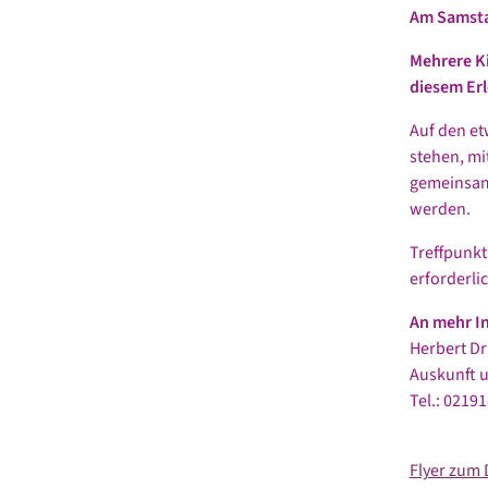
Am Samstag
Mehrere Ki
diesem Erl
Auf den et
stehen, m
gemeinsame
werden.
Treffpunkt
erforderlic
An mehr In
Herbert Dr
Auskunft 
Tel.: 021
Flyer zum