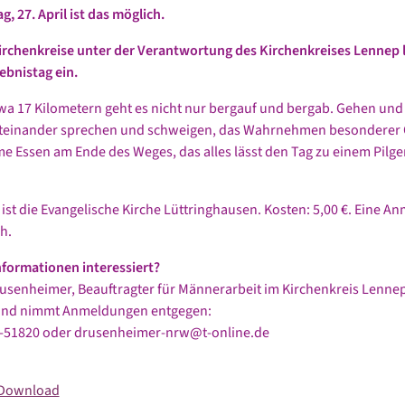
, 27. April ist das möglich.
rchenkreise unter der Verantwortung des Kirchenkreises Lennep 
ebnistag ein.
wa 17 Kilometern geht es nicht nur bergauf und bergab. Gehen und s
iteinander sprechen und schweigen, das Wahrnehmen besonderer O
 Essen am Ende des Weges, das alles lässt den Tag zu einem Pilge
 ist die Evangelische Kirche Lüttringhausen. Kosten: 5,00 €. Eine An
h.
formationen interessiert?
usenheimer, Beauftragter für Männerarbeit im Kirchenkreis Lennep
und nimmt Anmeldungen entgegen:
91-51820 oder drusenheimer-nrw@t-online.de
 Download