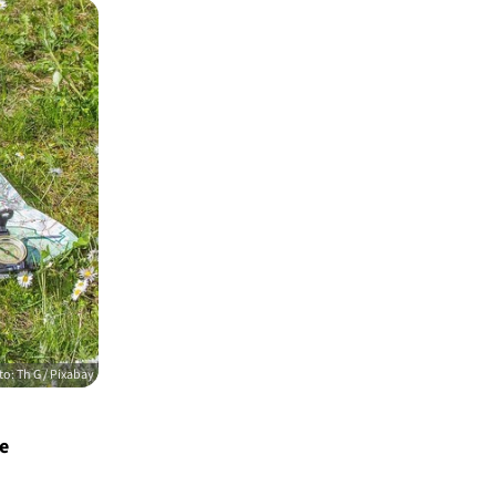
o: Th G / Pixabay
e