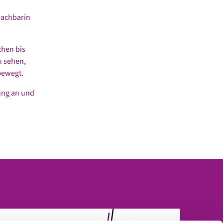
Nachbarin
hen bis
u sehen,
 bewegt.
dung an und