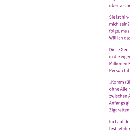
überrasche
Sie ist hi
mich sein?
folge, mus
Will ich d
Diese Geda
in die eig
Millionen 
Person füh
„Komm rübe
ohne Allein
zwischen A
Anfangs gi
Zigaretten
Im Lauf de
festgefahr