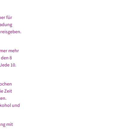
ber für
ladung
preisgeben.
immer mehr
 den 8
 Jede 10.
Wochen
ie Zeit
ten.
lkohol und
ung mit