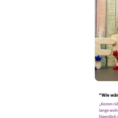
"Wie wär
„Komm rübe
lange wohn
Eigentlich