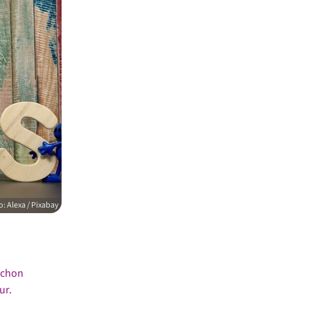
: Alexa / Pixabay
Schon
ur.