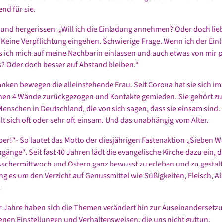
nd für sie.
n- und hergerissen: „Will ich die Einladung annehmen? Oder doch lie
 Keine Verpflichtung eingehen. Schwierige Frage. Wenn ich der Ein
s ich mich auf meine Nachbarin einlassen und auch etwas von mir 
as? Oder doch besser auf Abstand bleiben.“
nken bewegen die alleinstehende Frau. Seit Corona hat sie sich 
enen 4 Wände zurückgezogen und Kontakte gemieden. Sie gehört zu
Menschen in Deutschland, die von sich sagen, dass sie einsam sind.
lt sich oft oder sehr oft einsam. Und das unabhängig vom Alter.
r!“- So lautet das Motto der diesjährigen Fastenaktion „Sieben 
gänge“. Seit fast 40 Jahren lädt die evangelische Kirche dazu ein, d
schermittwoch und Ostern ganz bewusst zu erleben und zu gestal
ng es um den Verzicht auf Genussmittel wie Süßigkeiten, Fleisch, A
.
r Jahre haben sich die Themen verändert hin zur Auseinandersetz
enen Einstellungen und Verhaltensweisen, die uns nicht guttun.