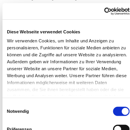
Dieses Seminar hilft Ihnen, die besonderen
Anforderungen beim Kochen für große Gruppen zu
meistern. Lernen Sie alles von der Mengenberechnung
über spezielle Ernährungsformen bis hin zu
Diese Webseite verwendet Cookies
Hygienebestimmungen.
Wir verwenden Cookies, um Inhalte und Anzeigen zu
personalisieren, Funktionen für soziale Medien anbieten zu
2. Psychische Störungen im Kontext von Kindern und
können und die Zugriffe auf unsere Website zu analysieren.
Jugendlichen
Außerdem geben wir Informationen zu Ihrer Verwendung
unserer Website an unsere Partner für soziale Medien,
Vertiefen Sie unter Leitung eines Experten Ihr Wissen
Werbung und Analysen weiter. Unsere Partner führen diese
rund um das Thema möglixh psychische Störungen bei
Informationen möglicherweise mit weiteren Daten
Jugendlichen. Erfahren Sie, wie Sie mit Angststörungen,
zusammen, die Sie ihnen bereitgestellt haben oder die sie
Depressionen, Essstörungen und anderen
im Rahmen Ihrer Nutzung der Dienste gesammelt haben.
Herausforderungen umgehen können, um die
betroffenen Jugendlichen bestmöglich zu unterstützen.
Einwilligungsauswahl
Notwendig
3. Jugendleiter*in-Card (Juleica) Schulung
Diese Schulung vermittelt Ihnen die nötigen
Präferenzen