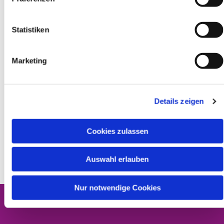
pädagogischen und rechtlichen Grundlagen, um als
Jugendleiter*in aktiv zu werden. Ergänzt wird das
Statistiken
Seminar durch einen Erste-Hilfe-Kurs, der für die
Beantragung der Juleica erforderlich ist.
Marketing
Sind Sie interessiert?
Hier finden Sie
alle Infos auf einen Blick
oder gelangen
Details zeigen
Sie auf unserer Homepage
über die QR-Codes zu den
jeweiligen Anmeldungen
. Melden Sie sich gleich an!
Cookies zulassen
Wir freuen uns auf Ihre Teilnahme!
Auswahl erlauben
Nur notwendige Cookies