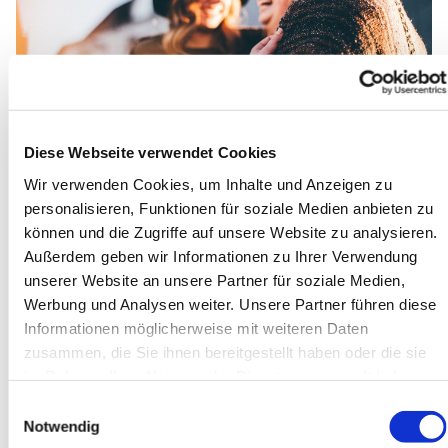
© Unsplasch.com
Diese Webseite verwendet Cookies
Anmeldung zur JuLeiCa
Wir verwenden Cookies, um Inhalte und Anzeigen zu
Auch im Jahr 2025 bieten wir einen neuen JuLeiCa-Kurs
personalisieren, Funktionen für soziale Medien anbieten zu
an. Die JuLeiCa ist ein Ausbildungsangebot für
können und die Zugriffe auf unsere Website zu analysieren.
Jugendliche im Alter von 16-25 Jahren, die sich in der
Außerdem geben wir Informationen zu Ihrer Verwendung
Arbeit mit Jugendlichen einbringen und Erfahrungen
unserer Website an unsere Partner für soziale Medien,
sammeln wollen. Für den einen oder anderen ist das der
Werbung und Analysen weiter. Unsere Partner führen diese
Start in eine pädagogischen Laufbahn.
Informationen möglicherweise mit weiteren Daten
zusammen, die Sie ihnen bereitgestellt haben oder die sie
Hier anmelden
im Rahmen Ihrer Nutzung der Dienste gesammelt haben.
Einwilligungsauswahl
Notwendig