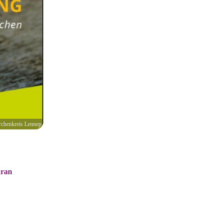
rchenkreis Lennep
aran