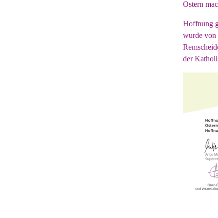
Ostern mach
Hoffnung g
wurde von d
Remscheide
der Kathol