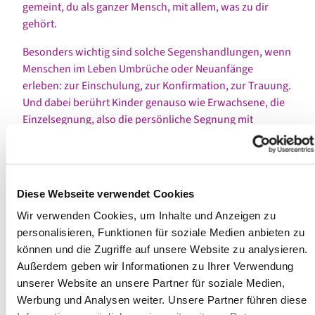
gemeint, du als ganzer Mensch, mit allem, was zu dir
gehört.
Besonders wichtig sind solche Segenshandlungen, wenn
Menschen im Leben Umbrüche oder Neuanfänge
erleben: zur Einschulung, zur Konfirmation, zur Trauung.
Und dabei berührt Kinder genauso wie Erwachsene, die
Einzelsegnung, also die persönliche Segnung mit
Namensanrede und Zusage besonders intensiv.
Auch in Zeiten der Krise bestärkt der Segen Menschen
und macht ihnen Mut. In Zeiten des Abstandhaltens und
Diese Webseite verwendet Cookies
der Kontaktbeschränkung sind Begegnungen, die
Segnungen möglich machen, leider besonders rar. Aber
Wir verwenden Cookies, um Inhalte und Anzeigen zu
auch der Segenszuspruch in einem Gottesdienst, der per
personalisieren, Funktionen für soziale Medien anbieten zu
Bildschirm übertragen wird, ist ein „echter“ Segen.
können und die Zugriffe auf unsere Website zu analysieren.
Außerdem geben wir Informationen zu Ihrer Verwendung
Mit unseren Konfirmanden beenden wir die
unserer Website an unsere Partner für soziale Medien,
Konfirmandentreffen, die jetzt online stattfinden, wie
Werbung und Analysen weiter. Unsere Partner führen diese
immer mit der Bitte um den Segen. Während wir vorher