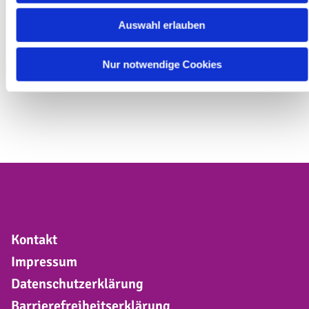
Von Pfarrerin Manuela Melzer,
Ev.-Luth.
Auswahl erlauben
Kirchengemeinde Radevormwald
erschienen im Remscheider General-Anzeiger, am
Nur notwendige Cookies
26.03.2021
Kontakt
Impressum
Datenschutzerklärung
Barrierefreiheitserklärung