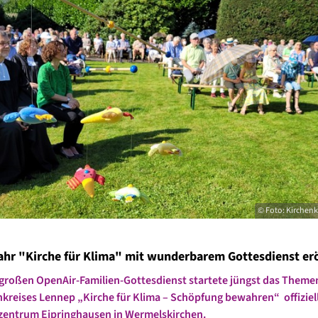
© Foto: Kirchenk
hr "Kirche für Klima" mit wunderbarem Gottesdienst erö
großen OpenAir-Familien-Gottesdienst startete jüngst das Theme
nkreises Lennep „Kirche für Klima – Schöpfung bewahren“ offiziel
entrum Eipringhausen in Wermelskirchen.