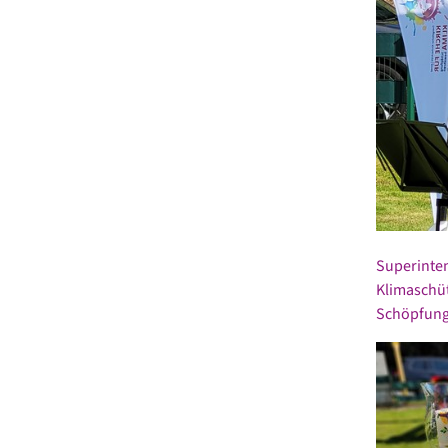
Superinten
Klimaschüt
Schöpfung