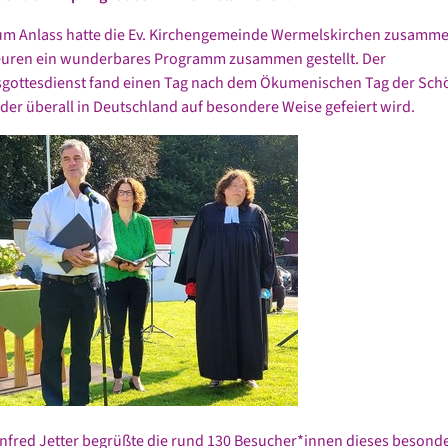
um Anlass hatte die Ev. Kirchengemeinde Wermelskirchen zusamme
teuren ein wunderbares Programm zusammen gestellt. Der
sgottesdienst fand einen Tag nach dem Ökumenischen Tag der Sch
, der überall in Deutschland auf besondere Weise gefeiert wird.
nfred Jetter begrüßte die rund 130 Besucher*innen dieses besond