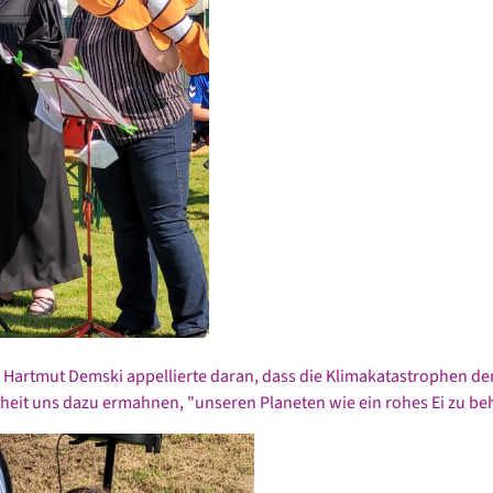
R. Hartmut Demski appellierte daran, dass die Klimakatastrophen de
eit uns dazu ermahnen, "unseren Planeten wie ein rohes Ei zu be