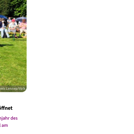
reis Lennep/Volk
ffnet
njahr des
l am