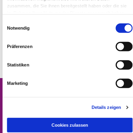
zusammen, die Sie ihnen bereitgestellt haben oder die sie
Die »Hasenberger Gespräche« sind eine gemeinsame
im Rahmen Ihrer Nutzung der Dienste gesammelt haben.
Initiative der katholischen und evangelischen Kirchen vor
Einwilligungsauswahl
Ort zusammen mit dem Katholischen Bildungswerk
Notwendig
Wuppertal/Solingen/Remscheid.
Infos
zu: "Wozu noch glauben?"
Präferenzen
Alle Infos,
Termine und Anmeldemöglichkeit
Statistiken
Marketing
Details zeigen
Kontakt
Impressum
Cookies zulassen
Datenschutzerklärung