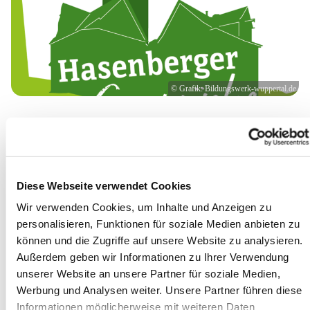
© Grafik: Bildungswerk-wuppertal.de
Hasenberger Gespräche laden zum Mitdenken
ein
Religion und Gesellschaft, Weltpolitik und Lokales,
Diese Webseite verwendet Cookies
Wirtschaft und Soziales: Mit diesen Themen
Wir verwenden Cookies, um Inhalte und Anzeigen zu
beschäftigen sich die Remscheider »Hasenberger
personalisieren, Funktionen für soziale Medien anbieten zu
Gespräche«.
können und die Zugriffe auf unsere Website zu analysieren.
Es wird die Gelegenheit geboten, über spannende aktuelle
Außerdem geben wir Informationen zu Ihrer Verwendung
und grundsätzliche Themen zu sprechen, die von
unserer Website an unsere Partner für soziale Medien,
kompetenten Referentinnen und Referenten vorgetragen und
Werbung und Analysen weiter. Unsere Partner führen diese
zur Diskussion gestellt werden.
Informationen möglicherweise mit weiteren Daten