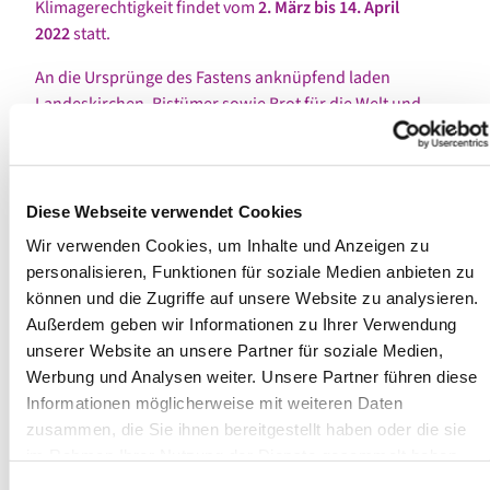
Klimagerechtigkeit findet vom
2. März bis 14. April
2022
statt.
An die Ursprünge des Fastens anknüpfend laden
Landeskirchen, Bistümer sowie Brot für die Welt und
MISEREOR ein, in der Fastenzeit die
Ernährung
in den
Mittelpunkt zu stellen und somit zum Klimaschutz
beizutragen.
Diese Webseite verwendet Cookies
Es geht darum, den
Einkauf von und Umgang mit
Wir verwenden Cookies, um Inhalte und Anzeigen zu
Lebensmitteln
sowie die Ernährung bewusster in den
personalisieren, Funktionen für soziale Medien anbieten zu
Blick zu nehmen. Dabei kommt es vor allem darauf an,
können und die Zugriffe auf unsere Website zu analysieren.
auf etwas zu verzichten, z. B. auf Fleisch oder
Außerdem geben wir Informationen zu Ihrer Verwendung
Fertigprodukte, aber auch auf Kilometer, indem nur
unserer Website an unsere Partner für soziale Medien,
regionale Lebensmittel eingekauft werden – und dies
Werbung und Analysen weiter. Unsere Partner führen diese
alleine oder in Gemeinschaft, so wie es auch
Informationen möglicherweise mit weiteren Daten
Jahrhunderte zuvor üblich war. Beim Klimafasten geht es
zusammen, die Sie ihnen bereitgestellt haben oder die sie
darum: achtsamer mit Lebensmitteln umgehen, weniger
im Rahmen Ihrer Nutzung der Dienste gesammelt haben.
wegwerfen, selbst etwas wachsen lassen, das
Naheliegende schmecken.
Einwilligungsauswahl