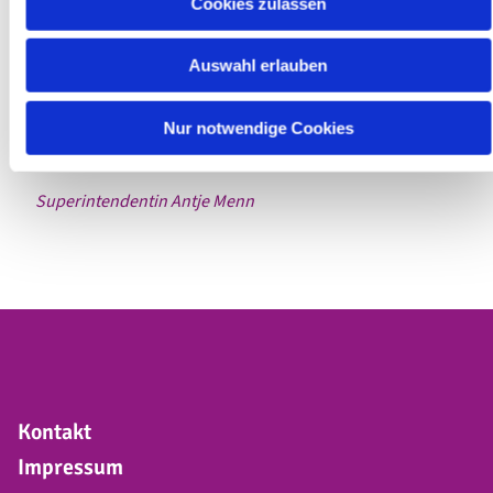
Cookies zulassen
hat sich das Herz geschieden von dem, was Liebe sagt!
Auswahl erlauben
Gib Mut zum Händereichen, zur Rede, die nicht lügt,
und mach aus uns ein Zeichen dafür, dass Friede siegt.
Nur notwendige Cookies
Mit dieser Friedensbitte grüße ich Sie herzlich,
Superintendentin Antje Menn
Kontakt
Impressum