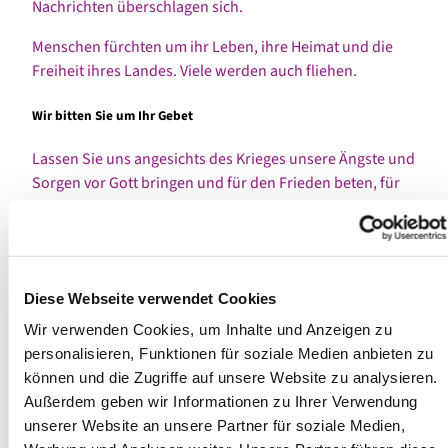
Nachrichten überschlagen sich.
Menschen fürchten um ihr Leben, ihre Heimat und die
Freiheit ihres Landes. Viele werden auch fliehen.
Wir bitten Sie um Ihr Gebet
Lassen Sie uns angesichts des Krieges unsere Ängste und
Sorgen vor Gott bringen und für den Frieden beten, für
den Schutz der Menschen in der Ukraine und für
Weisheit und Besonnenheit für die Politiker:innen, die
angesichts dieses Rechtsbruchs wirksame Antworten auf
den Weg bringen müssen. Zum gemeinsamen Gebet
Diese Webseite verwendet Cookies
laden wir Sie herzlich zu den Friedensgebeten in unseren
Gemeinden ein.
Wir verwenden Cookies, um Inhalte und Anzeigen zu
personalisieren, Funktionen für soziale Medien anbieten zu
Wir bitten Sie auch um Ihre Unterstützung in Form von
können und die Zugriffe auf unsere Website zu analysieren.
Spenden an die Soforthilfe der Diakonie
Außerdem geben wir Informationen zu Ihrer Verwendung
Katastrophenhilfe.
unserer Website an unsere Partner für soziale Medien,