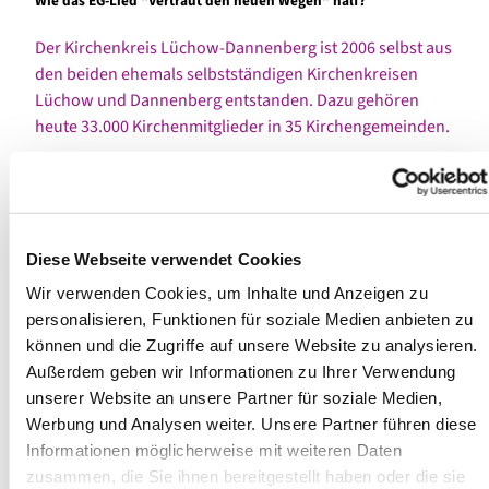
Wie das EG-Lied "Vertraut den neuen Wegen" half?
Der Kirchenkreis Lüchow-Dannenberg ist 2006 selbst aus
den beiden ehemals selbstständigen Kirchenkreisen
Lüchow und Dannenberg entstanden. Dazu gehören
heute 33.000 Kirchenmitglieder in 35 Kirchengemeinden.
Probst Wichert von Holten berichtete den digital
zugeschalteten Zuhörer*innen des evangelischen
Kirchenparlaments im Kirchenkreis Lennep, dass der
Strukturwandel der Kirchengemeinden in der Region
Diese Webseite verwendet Cookies
Lüchow-Dannenberg bereits 1982 begonnen hatte und
Wir verwenden Cookies, um Inhalte und Anzeigen zu
man sich aktiv seit dem Jahr 2000 - begleitet von den
personalisieren, Funktionen für soziale Medien anbieten zu
Liedzeilen: „Vertraut den neuen Wegen“ (EG 395 von
können und die Zugriffe auf unsere Website zu analysieren.
Klaus-Peter Hertzsch) - auf den Weg gemacht habe.
Außerdem geben wir Informationen zu Ihrer Verwendung
Seine Erfahrungen aus dem Prozess:
unserer Website an unsere Partner für soziale Medien,
Werbung und Analysen weiter. Unsere Partner führen diese
Es muss ein konstruktives Miteinander geben,
Informationen möglicherweise mit weiteren Daten
es wird Geduld brauchen und
zusammen, die Sie ihnen bereitgestellt haben oder die sie