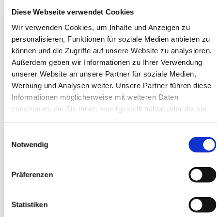
Diese Webseite verwendet Cookies
Wir verwenden Cookies, um Inhalte und Anzeigen zu
personalisieren, Funktionen für soziale Medien anbieten zu
können und die Zugriffe auf unsere Website zu analysieren.
Außerdem geben wir Informationen zu Ihrer Verwendung
unserer Website an unsere Partner für soziale Medien,
Werbung und Analysen weiter. Unsere Partner führen diese
Informationen möglicherweise mit weiteren Daten
zusammen, die Sie ihnen bereitgestellt haben oder die sie
im Rahmen Ihrer Nutzung der Dienste gesammelt haben.
Die Aktion findet am Samstag, 25.05.2024 von 10 Uhr bis
Einwilligungsauswahl
15 Uhr in der
Notwendig
Johanneskirche, Hohenhagener Straße 9, 42855
Präferenzen
Remscheid statt.
Alle Fahrradfreunde sind herzlich eingeladen
Statistiken
Wir reparieren für Sie