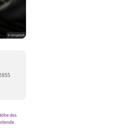
© Unsplash
2855
 Höhe des
eitende