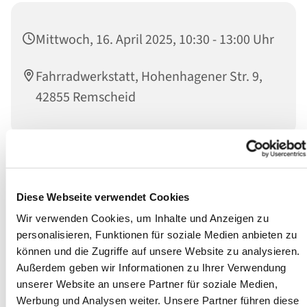
Mittwoch, 16. April 2025, 10:30 - 13:00 Uhr
Fahrradwerkstatt, Hohenhagener Str. 9,
42855 Remscheid
Die Reparatur Ihres Fahrrades erfolgt mit unserer Hilfe
gegen eine Spende in Höhe des Unkostenbeitrages. Die
Diese Webseite verwendet Cookies
Hilfe erfolgt durch fachkundige ehrenamtliche
Wir verwenden Cookies, um Inhalte und Anzeigen zu
Mitarbeitende des Diakonischen Werkes.
personalisieren, Funktionen für soziale Medien anbieten zu
können und die Zugriffe auf unsere Website zu analysieren.
Außerdem geben wir Informationen zu Ihrer Verwendung
unserer Website an unsere Partner für soziale Medien,
Werbung und Analysen weiter. Unsere Partner führen diese