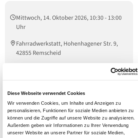
Mittwoch, 14. Oktober 2026, 10:30 - 13:00
Uhr
Fahrradwerkstatt, Hohenhagener Str. 9,
42855 Remscheid
Die Reparatur Ihres Fahrrades erfolgt mit unserer Hilfe
gegen eine Spende in Höhe des Unkostenbeitrages. Die
Diese Webseite verwendet Cookies
Hilfe erfolgt durch fachkundige ehrenamtliche
Wir verwenden Cookies, um Inhalte und Anzeigen zu
Mitarbeitende des Diakonischen Werkes.
personalisieren, Funktionen für soziale Medien anbieten zu
können und die Zugriffe auf unsere Website zu analysieren.
Außerdem geben wir Informationen zu Ihrer Verwendung
unserer Website an unsere Partner für soziale Medien,