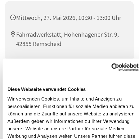
Mittwoch, 27. Mai 2026, 10:30 - 13:00 Uhr
Fahrradwerkstatt, Hohenhagener Str. 9,
42855 Remscheid
Die Reparatur Ihres Fahrrades erfolgt mit unserer Hilfe
gegen eine Spende in Höhe des Unkostenbeitrages. Die
Diese Webseite verwendet Cookies
Hilfe erfolgt durch fachkundige ehrenamtliche
Wir verwenden Cookies, um Inhalte und Anzeigen zu
Mitarbeitende des Diakonischen Werkes.
personalisieren, Funktionen für soziale Medien anbieten zu
können und die Zugriffe auf unsere Website zu analysieren.
Außerdem geben wir Informationen zu Ihrer Verwendung
unserer Website an unsere Partner für soziale Medien,
Werbung und Analysen weiter. Unsere Partner führen diese