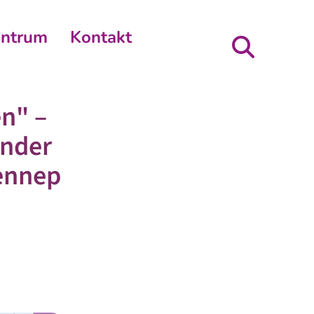
entrum
Kontakt
en" –
ender
Lennep