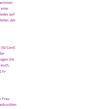
rerinnen
 eine
ieder auf
eiter, der
 (50 Cent)
der
ragen Sie
 auch,
g zu
n Frau
gedruckten