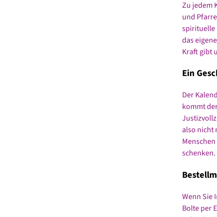
Zu jedem K
und Pfarre
spirituell
das eigene
Kraft gibt
Ein Ges
Der Kalende
kommt der 
Justizvoll
also nicht
Menschen i
schenken.
Bestellm
Wenn Sie I
Bolte per 