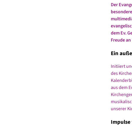
D
er Evange
besonderen
multimedia
evangelisc
dem Ev. Ge
Freude an 
Ein auße
Initiiert 
des Kirche
Kalenderbl
aus dem Ev
Kirchengem
musikalisc
unserer K
Impulse 