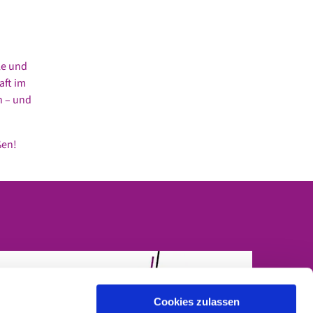
le und
aft im
n – und
ßen!
Cookies zulassen