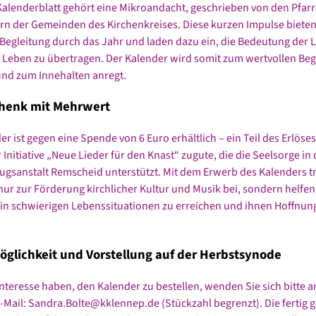
alenderblatt gehört eine Mikroandacht, geschrieben von den Pfar
rn der Gemeinden des Kirchenkreises. Diese kurzen Impulse bieten
e Begleitung durch das Jahr und laden dazu ein, die Bedeutung der L
 Leben zu übertragen. Der Kalender wird somit zum wertvollen Begl
 und zum Innehalten anregt.
chenk mit Mehrwert
r ist gegen eine Spende von 6 Euro erhältlich – ein Teil des Erlöses
Initiative „Neue Lieder für den Knast“ zugute, die die Seelsorge in 
zugsanstalt Remscheid unterstützt. Mit dem Erwerb des Kalenders t
 nur zur Förderung kirchlicher Kultur und Musik bei, sondern helfen
n schwierigen Lebenssituationen zu erreichen und ihnen Hoffnun
öglichkeit und Vorstellung auf der Herbstsynode
nteresse haben, den Kalender zu bestellen, wenden Sie sich bitte a
E-Mail: Sandra.Bolte@kklennep.de (Stückzahl begrenzt). Die fertig 