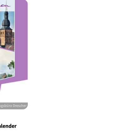
ngsbüro Drescher
alender