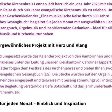
lische Kirchenkreis Lennep lädt herzlich ein, das Jahr 2025 mit ei
 Reise durch 500 Jahre evangelische Kirchenmusik zu erleben. U
ler Geschenkkalender „Eine musikalische Reise durch 500 Jahre
hes Gesangbuch“ begleitet Sie jeden Monat mit ausgewählten Lie
sangbuch, Orgelmusik und inspirierenden Gedanken – ideal für alle
Musik und Kirchenkultur haben.
rgewöhnliches Projekt mit Herz und Klang
und umgesetzt wurde das Kalenderprojekt von den Kantorinnen und
nkreises unter der Leitung unserer Kreiskantorin Caroline Huppert.
ätter folgen dem Festkreis des Kirchenjahres und bieten Ihnen zwö
angelischen Gesangbuch (EG). Die Stücke wurden auf den Orgeln 
einden eingespielt und teilweise mit Gesang stimmungsvoll interpr
he Begleitung verstärkt die tiefe Botschaft und das jahrhundertealt
irchenmusik.
für jeden Monat – Einblick und Inspiration