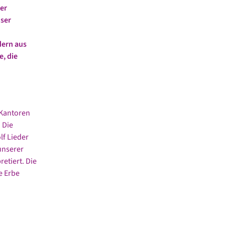
ner
nser
dern aus
, die
 Kantoren
 Die
lf Lieder
unserer
etiert. Die
e Erbe