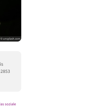
© unsplash.com
is
42853
as soziale