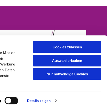
Cookies zulassen
le Medien
ir
Auswahl erlauben
, Werbung
ren Daten
Nur notwendige Cookies
ienste
g
Details zeigen