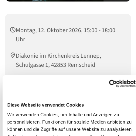
Montag, 12. Oktober 2026, 15:00 - 18:00
Uhr
Diakonie im Kirchenkreis Lennep,
Schulgasse 1, 42853 Remscheid
Wir sind Ansprechpartner:innen für Betroffene sowie
deren Angehörige und das soziale Umfeld.
Diese Webseite verwendet Cookies
Persönlich können Sie jeden Montag während der
Wir verwenden Cookies, um Inhalte und Anzeigen zu
offenen Sprechstunde von 15 bis 18 Uhr Einzelgespräche
personalisieren, Funktionen für soziale Medien anbieten zu
mit einem Suchtberater wahrnehmen.
können und die Zugriffe auf unsere Website zu analysieren.