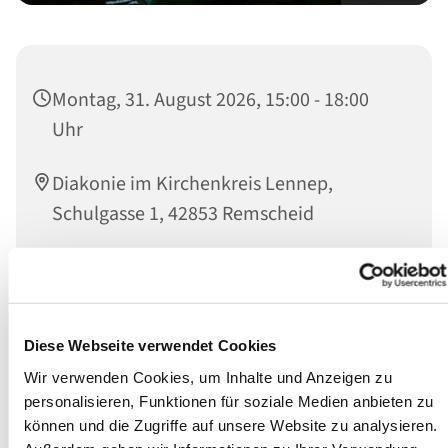
Montag, 31. August 2026, 15:00 - 18:00
Uhr
Diakonie im Kirchenkreis Lennep,
Schulgasse 1, 42853 Remscheid
Wir sind Ansprechpartner:innen für Betroffene sowie
deren Angehörige und das soziale Umfeld.
Diese Webseite verwendet Cookies
Persönlich können Sie jeden Montag während der
Wir verwenden Cookies, um Inhalte und Anzeigen zu
offenen Sprechstunde von 15 bis 18 Uhr Einzelgespräche
personalisieren, Funktionen für soziale Medien anbieten zu
mit einem Suchtberater wahrnehmen.
können und die Zugriffe auf unsere Website zu analysieren.