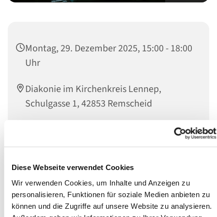
Montag, 29. Dezember 2025, 15:00 - 18:00
Uhr
Diakonie im Kirchenkreis Lennep,
Schulgasse 1, 42853 Remscheid
Wir sind Ansprechpartner:innen für Betroffene sowie
deren Angehörige und das soziale Umfeld.
Diese Webseite verwendet Cookies
Persönlich können Sie jeden Montag während der
Wir verwenden Cookies, um Inhalte und Anzeigen zu
offenen Sprechstunde von 15 bis 18 Uhr Einzelgespräche
personalisieren, Funktionen für soziale Medien anbieten zu
mit einem Suchtberater wahrnehmen.
können und die Zugriffe auf unsere Website zu analysieren.