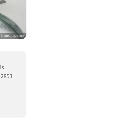
© unsplash.com
is
42853