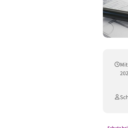
Mit
202
Sc
Schutz be