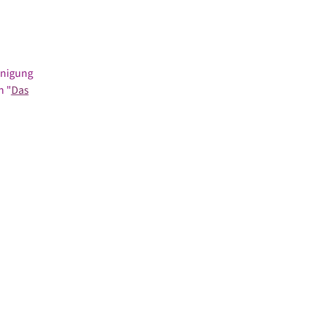
inigung
n "
Das