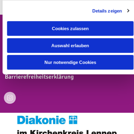
Details zeigen
Cookies zulassen
Auswahl erlauben
Kontakt
Impressum
Nur notwendige Cookies
Datenschutzerklärung
Barrierefreiheitserklärung