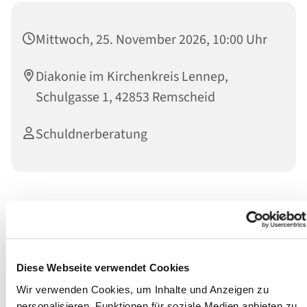
Mittwoch, 25. November 2026, 10:00 Uhr
Diakonie im Kirchenkreis Lennep,
Schulgasse 1, 42853 Remscheid
Schuldnerberatung
Schutz bei Kontopfändung
Wir bieten jeden
Mittwoch
in der Zeit von 10:00 bis 12:00
Uhr eine P-Konto Sprechstunde in den Räumen der
Schulgasse 1 an.
Diese Webseite verwendet Cookies
Wir verwenden Cookies, um Inhalte und Anzeigen zu
Eine vorherige Terminvereinbarung ist nicht erforderlich.
personalisieren, Funktionen für soziale Medien anbieten zu