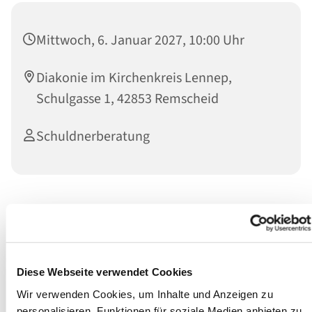
Mittwoch, 6. Januar 2027, 10:00 Uhr
Diakonie im Kirchenkreis Lennep,
Schulgasse 1, 42853 Remscheid
Schuldnerberatung
Schutz bei Kontopfändung
Wir bieten jeden
Mittwoch
in der Zeit von 10:00 bis 12:00
Uhr eine P-Konto Sprechstunde in den Räumen der
Schulgasse 1 an.
Diese Webseite verwendet Cookies
Wir verwenden Cookies, um Inhalte und Anzeigen zu
Eine vorherige Terminvereinbarung ist nicht erforderlich.
personalisieren, Funktionen für soziale Medien anbieten zu