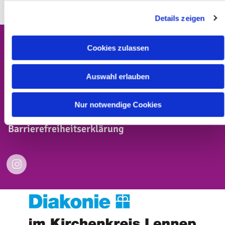
Details zeigen
Cookies zulassen
Auswahl erlauben
Kontakt
Impressum
Nur notwendige Cookies
Datenschutzerklärung
Barrierefreiheitserklärung