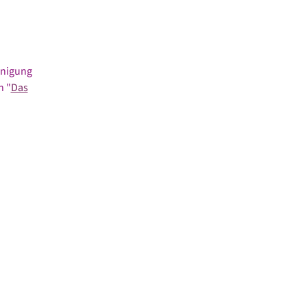
inigung
n "
Das