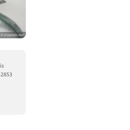
© unsplash.com
is
42853