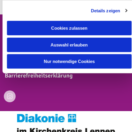
Details zeigen
Cookies zulassen
Auswahl erlauben
Kontakt
Impressum
Nur notwendige Cookies
Datenschutzerklärung
Barrierefreiheitserklärung