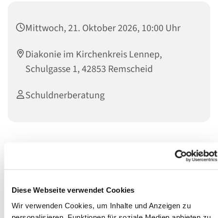
Mittwoch, 21. Oktober 2026, 10:00 Uhr
Diakonie im Kirchenkreis Lennep,
Schulgasse 1, 42853 Remscheid
Schuldnerberatung
Schutz bei Kontopfändung
Wir bieten jeden
Mittwoch
in der Zeit von 10:00 bis 12:00
Uhr eine P-Konto Sprechstunde in den Räumen der
Schulgasse 1 an.
Diese Webseite verwendet Cookies
Wir verwenden Cookies, um Inhalte und Anzeigen zu
Eine vorherige Terminvereinbarung ist nicht erforderlich.
personalisieren, Funktionen für soziale Medien anbieten zu