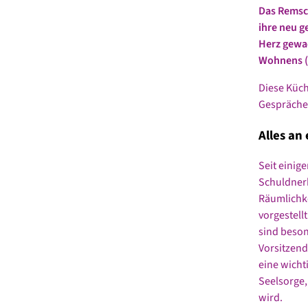
Das Remsch
ihre neu g
Herz gewac
Wohnens (B
Diese Küch
Gespräche 
Alles an
Seit einig
Schuldnerb
Räumlichke
vorgestell
sind beson
Vorsitzend
eine wicht
Seelsorge,
wird.