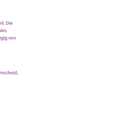
it. Die
ales
ngig von
emscheid,