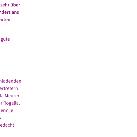
 sehr über
nders ans
euten
 gute
inladenden
ertretern
ula Meurer
r Rogalla,
enn je
s
gedacht