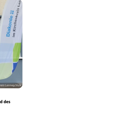
reis Lennep/Volk
d des