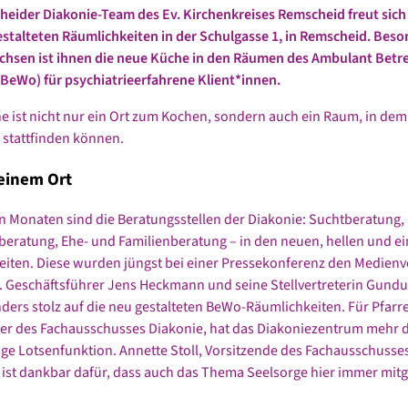
eider Diakonie-Team des Ev. Kirchenkreises Remscheid freut sich
estalteten
Räumlichkeiten in der Schulgasse 1, in Remscheid. Beso
hsen ist ihnen die
neue Küche in den Räumen des
Ambulant Betr
eWo) für psychiatrieerfahrene Klient*innen
.
e ist nicht nur ein Ort zum Kochen, sondern auch ein Raum, in dem
stattfinden können.
 einem Ort
en Monaten sind die Beratungsstellen der Diakonie: Suchtberatung,
eratung, Ehe- und Familienberatung – in den neuen, hellen und e
iten. Diese wurden jüngst bei einer Pressekonferenz den Medienv
t. Geschäftsführer Jens Heckmann und seine Stellvertreterin Gund
ders stolz auf die neu gestalteten BeWo-Räumlichkeiten. Für Pfarre
er des Fachausschusses Diakonie, hat das Diakoniezentrum mehr d
ige Lotsenfunktion. Annette Stoll, Vorsitzende des Fachausschusse
 ist dankbar dafür, dass auch das Thema Seelsorge hier immer mit