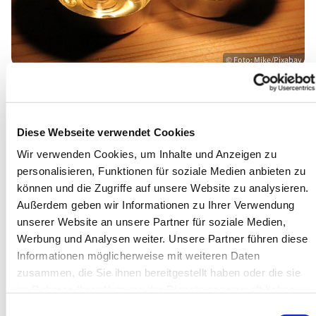
© Foto: Mike/Pixabay
Einladung zum Friedensgebet
Zum Jahrestag der terroristischen Angriffe der
Diese Webseite verwendet Cookies
Hamas auf Israel
Wir verwenden Cookies, um Inhalte und Anzeigen zu
personalisieren, Funktionen für soziale Medien anbieten zu
Wir beten für Frieden für alle Menschen in Israel und
können und die Zugriffe auf unsere Website zu analysieren.
Palästina
Außerdem geben wir Informationen zu Ihrer Verwendung
unserer Website an unsere Partner für soziale Medien,
Montag, 07.Oktober, um 18 Uhr Ev. Stadtkirche Lennep
–
Werbung und Analysen weiter. Unsere Partner führen diese
Pfarrer David Kannemann, Kantor Kantor Thilo Ratai
Informationen möglicherweise mit weiteren Daten
zusammen, die Sie ihnen bereitgestellt haben oder die sie
Montag, 07.Oktober, um 18 Uhr Ev. Stadtkirche
im Rahmen Ihrer Nutzung der Dienste gesammelt haben.
Remscheid
– Pfarrerin Greta Wolske
Einwilligungsauswahl